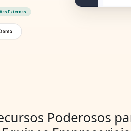
ões Externas
 Demo
ecursos Poderosos pa