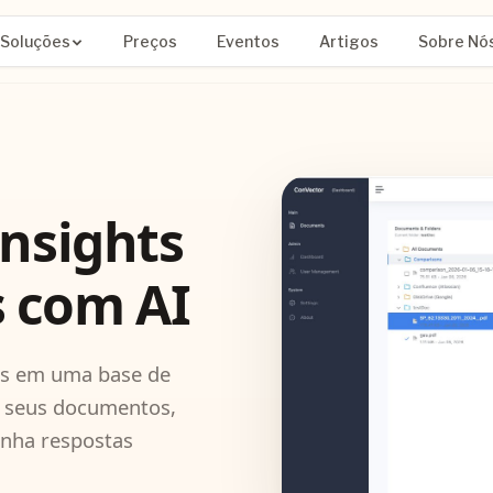
Soluções
Preços
Eventos
Artigos
Sobre Nó
Insights
 com AI
os em uma base de
m seus documentos,
enha respostas