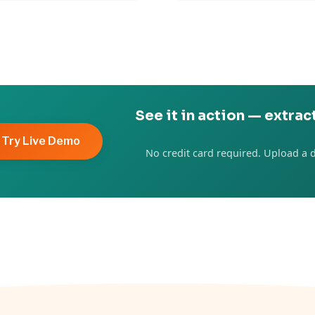
See it in action — extract
Try Live Demo
No credit card required. Upload a 