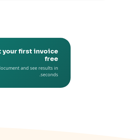
 your first invoice
free
document and see results in
seconds.