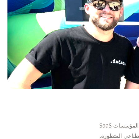
يجمع فريق DoDocs Matchpoint خبرة كبيرة في أدوات المطورين وبرمجيات المؤسسات SaaS