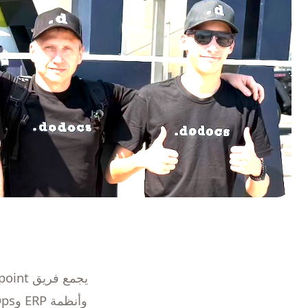
وأنظمة ERP وDevOps وأنظمة دعم القرار والتوائم الرقمية وتقنيات الذكاء الاصطناعي المتطورة.