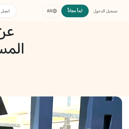
ابدأ مجاناً
تسجيل الدخول
AR
اتصل ب
المس