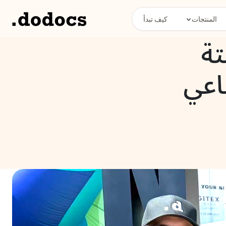
المنتجات
كيف تبدأ
متة
اعي