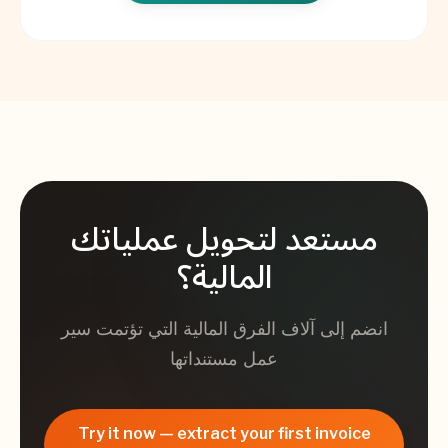
مستعد لتحويل عملياتك
المالية؟
انضم إلى آلاف الفرق المالية التي تؤتمت سير
عمل مستنداتها
Try it now — extract your first invoice