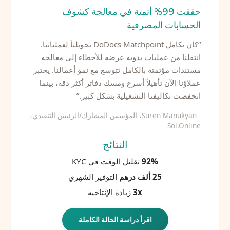
حققت 99% أتمتة في معالجة كشوف
الحسابات المصرفية
“
كان تكامل DoDocs Matchpoint تحويلياً لعملياتنا.
انتقلنا من عمليات يدوية عرضة للأخطاء إلى معالجة
مستندات مؤتمتة بالكامل تتوسع مع نمو أعمالنا. يختبر
عملاؤنا الآن تأهيلاً أسرع ومسك دفاتر أكثر دقة، بينما
انخفضت تكاليفنا التشغيلية بشكل كبير.
”
- Suren Manukyan، المؤسس المشارك/الرئيس التنفيذي،
Sol.Online
النتائج
92%
تقليل الوقت في KYC
25 ألف درهم
التوفير الشهري
3x
زيادة الإنتاجية
اقرأ دراسة الحالة الكاملة