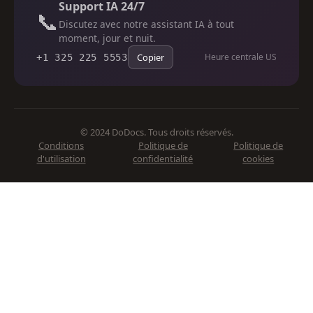
Support IA 24/7
📞
Discutez avec notre assistant IA à tout
moment, jour et nuit.
Copier
Heure centrale US
+1 325 225 5553
© 2024 DoDocs. Tous droits réservés.
Conditions
Politique de
Politique de
d'utilisation
confidentialité
cookies