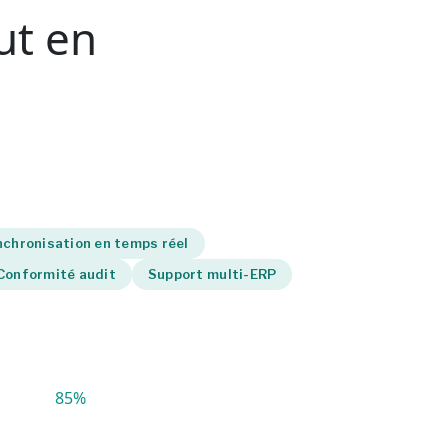
ut en
chronisation en temps réel
Conformité audit
Support multi-ERP
85%
 de données ERP plus rapide