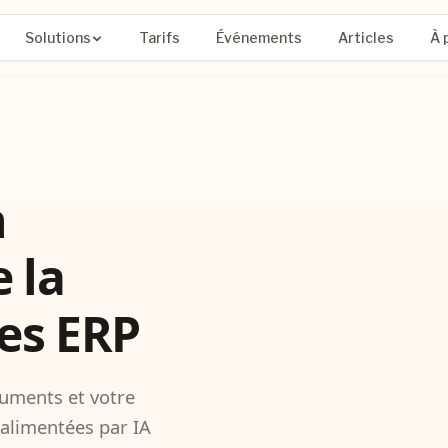
Solutions
Tarifs
Événements
Articles
À 
n
 la
es ERP
cuments et votre
n alimentées par IA