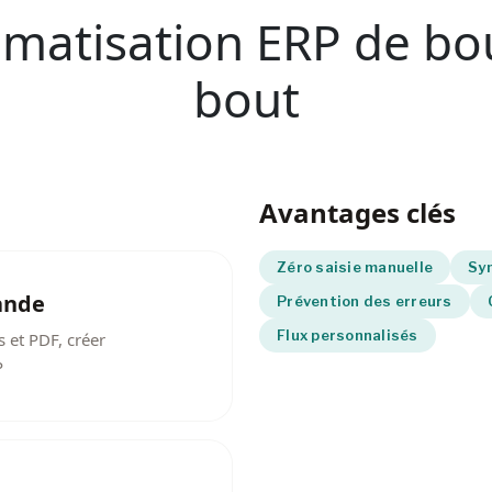
matisation ERP de bo
bout
Avantages clés
Zéro saisie manuelle
Syn
ande
Prévention des erreurs
Flux personnalisés
s et PDF, créer
P
Saisie