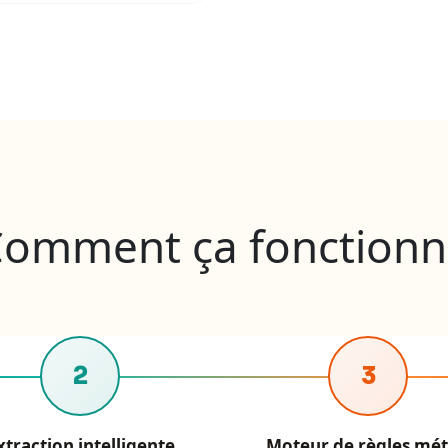
omment ça fonction
2
3
xtraction intelligente
Moteur de règles mét