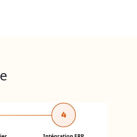
ne
4
ier
Intégration ERP