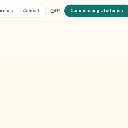
Commencer gratuitement
propos
Contact
FR
85% Faster Entry
EMAIL
99.9%
📧
Accurate
Purchase Order
AI PROCESSOR
PDF
📄
Invoice
Extracting & Validating
EXCEL
📊
RULES ENGINE
Sales Order