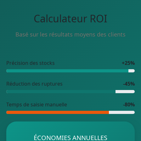
Calculateur ROI
Basé sur les résultats moyens des clients
Précision des stocks
+25%
Réduction des ruptures
-45%
Temps de saisie manuelle
-80%
ÉCONOMIES ANNUELLES