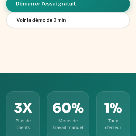
Démarrer l'essai gratuit
Voir la démo de 2 min
3X
60%
1%
1099
W-2
RECEIPT
Plus de
Moins de
Taux
clients
travail manuel
d'erreur
CHAOS